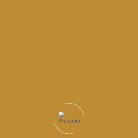
Patologie sistemiche
: diabete o problemi immunitari
possono rallentare la guarigione.
Stile di vita
: il fumo aumenta il rischio di complicanze.
Tecnologia utilizzata
: impianti computer-guidati
riducono traumi e tempi di recupero.
Consigli pratici per una guarigione
ottimale
Seguire scrupolosamente le indicazioni del proprio
dentista.
Evitare di toccare o disturbare la zona dell’impianto
con la lingua o con le dita.