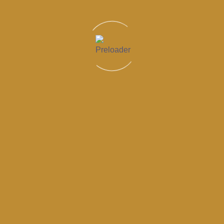
Learn More
Quanto costano le corone dentali in
Albania? Scopri di più sulla procedura
Le corone dentali sono capsule che ricoprono un
dente danneggiato, rotto o devitalizzato. Vengono
utilizzate […]
Learn More